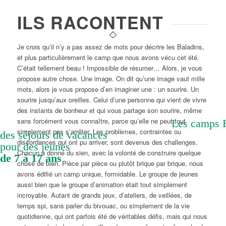
ILS RACONTENT
Je crois qu’il n’y a pas assez de mots pour décrire les Baladins,
et plus particulièrement le camp que nous avons vécu cet été.
C’était tellement beau ! Impossible de résumer… Alors, je vous
propose autre chose. Une image. On dit qu’une image vaut mille
mots, alors je vous propose d’en imaginer une : un sourire. Un
sourire jusqu’aux oreilles. Celui d’une personne qui vient de vivre
des instants de bonheur et qui vous partage son sourire, même
sans forcément vous connaître, parce qu’elle ne peut tout
Les camps B
simplement pas s’arrêter. Les problèmes, contraintes ou
des séjours de vacances
discordances qui ont pu arriver, sont devenus des challenges.
pour des jeunes
Chacun a donné du sien, avec la volonté de construire quelque
de 7 à 17 ans
chose de bien. Pièce par pièce ou plutôt brique par brique, nous
avons édifié un camp unique, formidable. Le groupe de jeunes
aussi bien que le groupe d’animation était tout simplement
incroyable. Autant de grands jeux, d’ateliers, de veillées, de
temps spi, sans parler du bivouac, ou simplement de la vie
quotidienne, qui ont parfois été de véritables défis, mais qui nous