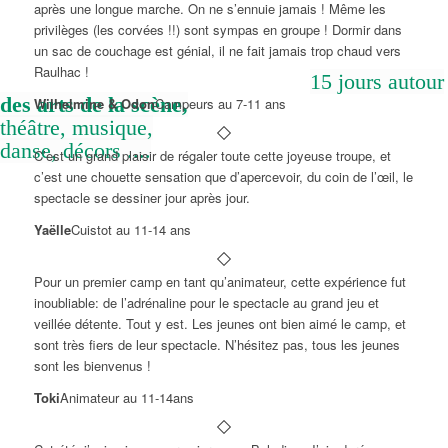
après une longue marche. On ne s’ennuie jamais ! Même les
privilèges (les corvées !!) sont sympas en groupe ! Dormir dans
un sac de couchage est génial, il ne fait jamais trop chaud vers
Raulhac !
15 jours autour
des arts de la scène,
Wilhelmine & Odon
Campeurs au 7-11 ans
théâtre, musique,
danse, décors ....
C’est un grand plaisir de régaler toute cette joyeuse troupe, et
c’est une chouette sensation que d’apercevoir, du coin de l’œil, le
spectacle se dessiner jour après jour.
Yaëlle
Cuistot au 11-14 ans
Pour un premier camp en tant qu’animateur, cette expérience fut
inoubliable: de l’adrénaline pour le spectacle au grand jeu et
veillée détente. Tout y est. Les jeunes ont bien aimé le camp, et
sont très fiers de leur spectacle. N’hésitez pas, tous les jeunes
sont les bienvenus !
Toki
Animateur au 11-14ans