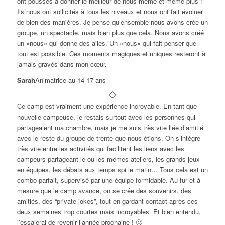
ont poussés à donner le meilleur de nous-même et même plus !
Ils nous ont sollicités à tous les niveaux et nous ont fait évoluer
de bien des manières. Je pense qu’ensemble nous avons crée un
groupe, un spectacle, mais bien plus que cela. Nous avons créé
un «nous» qui donne des ailes. Un «nous» qui fait penser que
tout est possible. Ces moments magiques et uniques resteront à
jamais gravés dans mon cœur.
Sarah
Animatrice au 14-17 ans
Ce camp est vraiment une expérience incroyable. En tant que
nouvelle campeuse, je restais surtout avec les personnes qui
partageaient ma chambre, mais je me suis très vite liée d’amitié
avec le reste du groupe de trente que nous étions. On s’intègre
très vite entre les activités qui facilitent les liens avec les
campeurs partageant le ou les mêmes ateliers, les grands jeux
en équipes, les débats aux temps spi le matin… Tous cela est un
combo parfait, supervisé par une équipe formidable. Au fur et à
mesure que le camp avance, on se crée des souvenirs, des
amitiés, des “private jokes”, tout en gardant contact après ces
deux semaines trop courtes mais incroyables. Et bien entendu,
j’essaierai de revenir l’année prochaine ! 🙂